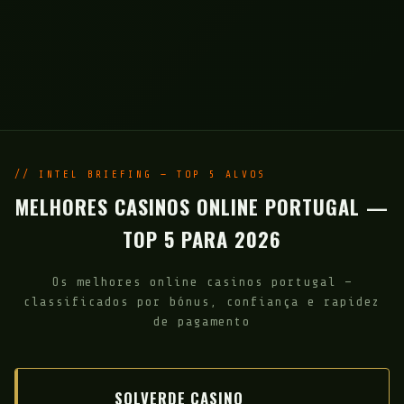
// INTEL BRIEFING — TOP 5 ALVOS
MELHORES CASINOS ONLINE PORTUGAL —
TOP 5 PARA 2026
Os melhores online casinos portugal —
classificados por bónus, confiança e rapidez
de pagamento
SOLVERDE CASINO