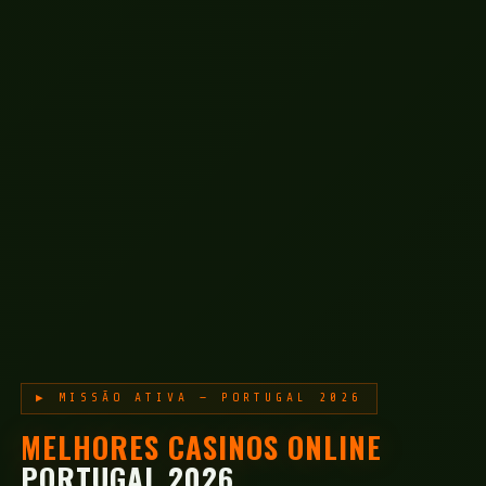
▶ MISSÃO ATIVA — PORTUGAL 2026
MELHORES CASINOS ONLINE
PORTUGAL 2026